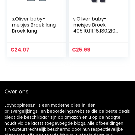
s.Oliver baby-
s.Oliver baby-
meisjes Broek lang
meisjes Broek
Broek lang
405.10.111.18.180.2107
524
€
24.07
€
25.99
Over ons
Joyhappiness.nl is een moderne alles-in-één
prijsvergelijkings- en beoordelingswebsite die de beste deals
biedt die beschikbaar zijn op amazon en u op de hoogte
houdt via de laatst toegevoegde blogs. Alle afbeeldingen
zijn auteursrechtelijk beschermd door hun respectievelijke