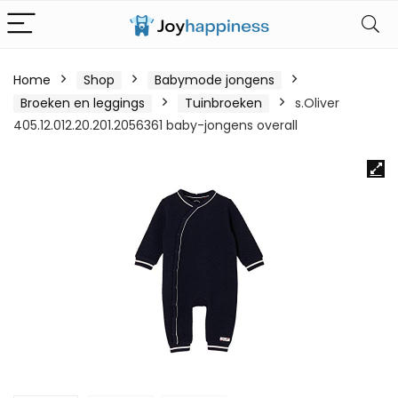
Home
Shop
Babymode jongens
Broeken en leggings
Tuinbroeken
s.Oliver
405.12.012.20.201.2056361 baby-jongens overall