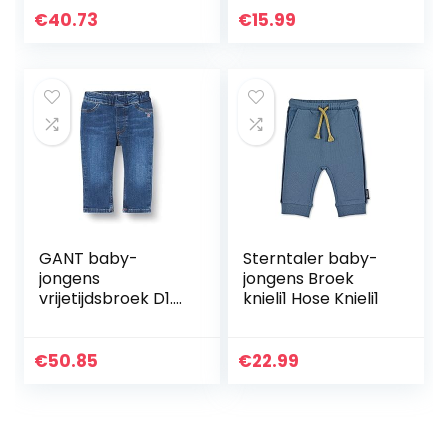
€
40.73
€
15.99
GANT baby-
Sterntaler baby-
jongens
jongens Broek
vrijetijdsbroek D1.
knieli1 Hose Knieli1
ORIGINAL SHIELD
BABY DENIM
€
50.85
€
22.99