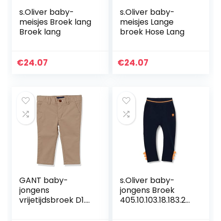
s.Oliver baby-
s.Oliver baby-
meisjes Broek lang
meisjes Lange
Broek lang
broek Hose Lang
€
24.07
€
24.07
GANT baby-
s.Oliver baby-
jongens
jongens Broek
vrijetijdsbroek D1.
405.10.103.18.183.20
CHINO PANTS
60140