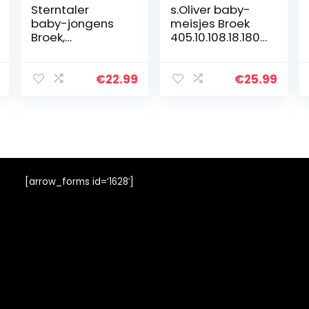
Sterntaler
s.Oliver baby-
baby-jongens
meisjes Broek
Broek,
405.10.108.18.180.
gestreepte
2101933
tailleband Hose
Ringelbund
€
22.99
€
25.99
[arrow_forms id=’1628′]