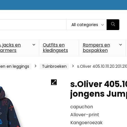
All categories
, jacks en
Outfits en
Rompers en
armers
kledingsets
boxpakken
en en leggings
Tuinbroeken
s.Oliver 405.10.111.20.20
s.Oliver 405.1
jongens Jum
capuchon
Allover-print
Kangoeroezak