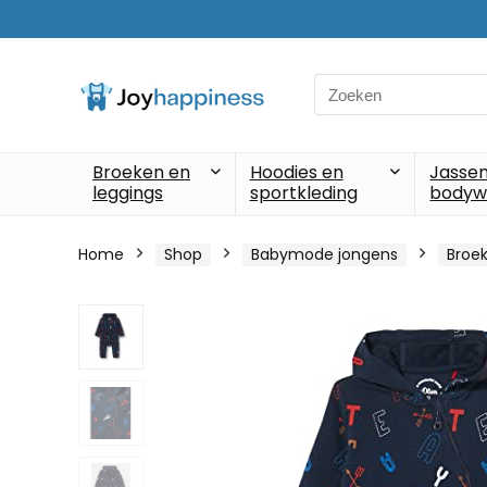
Search
for:
Broeken en
Hoodies en
Jassen
leggings
sportkleding
bodyw
Home
Shop
Babymode jongens
Broek