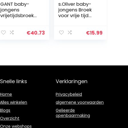
GANT baby-
s.Oliver baby-
jongens
jongens Broek
vrijetijdsbroek
voor vrije tijd
D1. CHINO PANTS
405.10.104.18.183.
2062433
€
40.73
€
15.99
Snelle links
Verklaringen
Home
Privacybeleid
Alles winkelen
algemene voorwaarden
Blogs
Gelieerde
openbaarmaking
Overzicht
Onze webshops