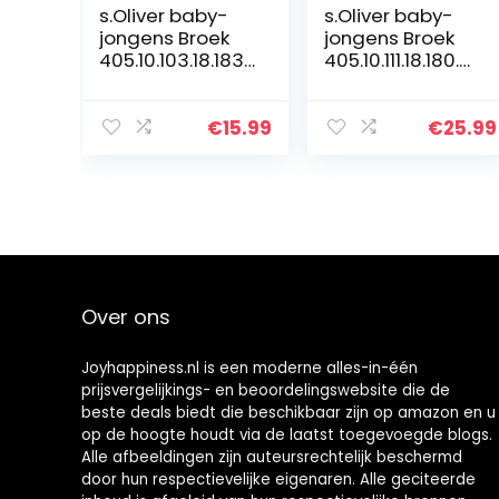
s.Oliver baby-
s.Oliver baby-
jongens Broek
jongens Broek
405.10.103.18.183.
405.10.111.18.180.21
2060139
07014
€
15.99
€
25.99
Over ons
Joyhappiness.nl is een moderne alles-in-één
prijsvergelijkings- en beoordelingswebsite die de
beste deals biedt die beschikbaar zijn op amazon en u
op de hoogte houdt via de laatst toegevoegde blogs.
Alle afbeeldingen zijn auteursrechtelijk beschermd
door hun respectievelijke eigenaren. Alle geciteerde