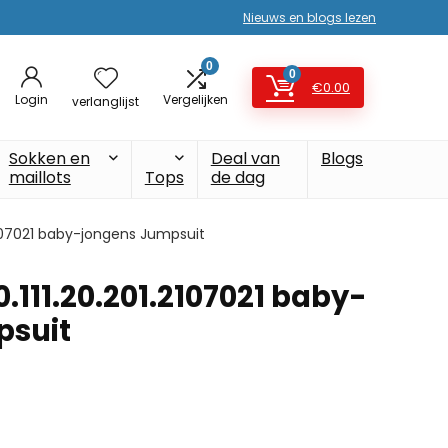
Nieuws en blogs lezen
0
0
€
0.00
Login
Vergelijken
verlanglijst
Sokken en
Deal van
Blogs
maillots
Tops
de dag
1.2107021 baby-jongens Jumpsuit
0.111.20.201.2107021 baby-
psuit