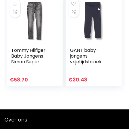
Tommy Hilfiger
GANT baby-
Baby Jongens
jongens
Simon Super
vrijetijdsbroek
Skinny-Mchbstr
LOCK-UP ORGANIC
Broek
COTTON PANTS
€
58.70
€
30.48
Over ons