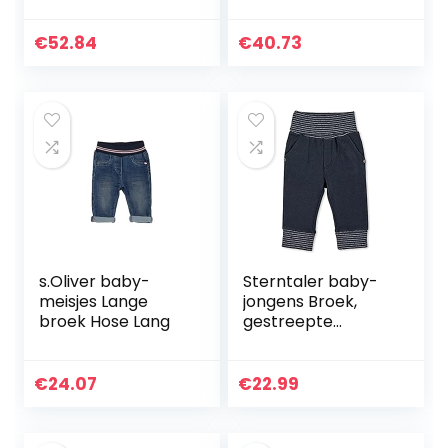
ESSENTIAL
CHINO PANTS
SWEATPANTS
€
52.84
€
40.73
s.Oliver baby-
Sterntaler baby-
meisjes Lange
jongens Broek,
broek Hose Lang
gestreepte
tailleband Hose
Ringelbund
€
24.07
€
22.99