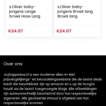
s.Oliver baby-
s.Oliver baby-
jongens Lange
jongens Broek lang
broek Hose Lang
Broek lang
€
24.07
€
24.07
Over ons
Joyhappiness.nl is een moderne alles-in-één
prijsvergelijkings- en beoordelingswebsite die de beste deals
biedt die beschikbaar zijn op amazon en u op de hoogte
houdt via de laatst toegevoegde blogs. Alle afbeeldingen
zijn auteursrechtelijk beschermd door hun respectievelijke
eigenaren. Alle geciteerde inhoud is afgeleid van hun
respectievelijke bronnen.