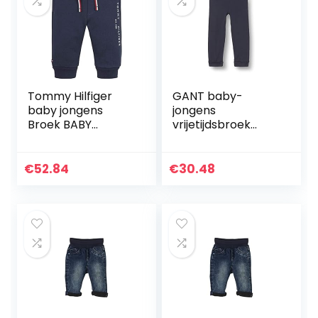
Tommy Hilfiger
GANT baby-
baby jongens
jongens
Broek BABY
vrijetijdsbroek
ESSENTIAL
LOCK-UP ORGANIC
SWEATPANTS
COTTON PANTS
€
52.84
€
30.48