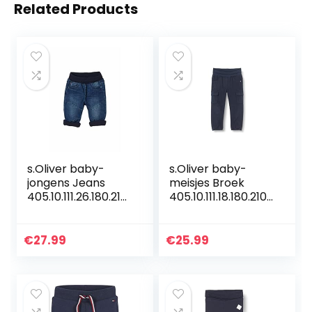
Related Products
s.Oliver baby-
s.Oliver baby-
jongens Jeans
meisjes Broek
405.10.111.26.180.210
405.10.111.18.180.2107
6611
524
€
27.99
€
25.99