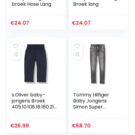
broek Hose Lang
Broek lang
€
24.07
€
24.07
s.Oliver baby-
Tommy Hilfiger
jongens Broek
Baby Jongens
405.10.108.18.180.210
Simon Super
1889
Skinny-Mchbstr
Broek
€
25.99
€
58.70