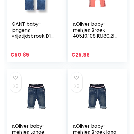
GANT baby-
s.Oliver baby-
jongens
meisjes Broek
vrijetijdsbroek D1.
405.10.108.18.180.210
ORIGINAL SHIELD
1933
BABY DENIM
€
50.85
€
25.99
s.Oliver baby-
s.Oliver baby-
meisjes Lange
meisjes Broek lang