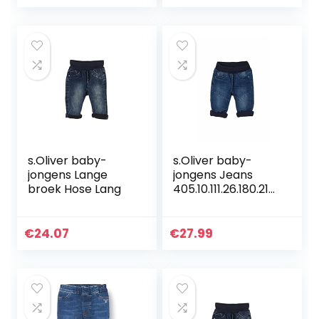
s.Oliver baby-
s.Oliver baby-
jongens Lange
jongens Jeans
broek Hose Lang
405.10.111.26.180.210
6611
€
24.07
€
27.99