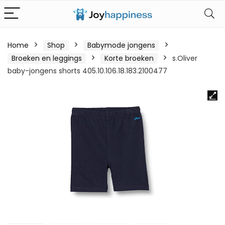
Home
Shop
Babymode jongens
Broeken en leggings
Korte broeken
s.Oliver
baby-jongens shorts 405.10.106.18.183.2100477