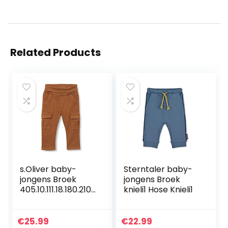
Related Products
s.Oliver baby-
Sterntaler baby-
jongens Broek
jongens Broek
405.10.111.18.180.2107
knieli1 Hose Knieli1
014
€
25.99
€
22.99