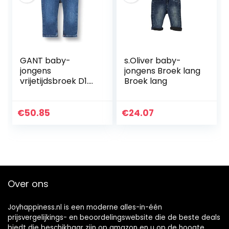
GANT baby-
s.Oliver baby-
jongens
jongens Broek lang
vrijetijdsbroek D1.
Broek lang
ORIGINAL SHIELD
BABY DENIM
€
50.85
€
24.07
Over ons
Joyhappiness.nl is een moderne alles-in-één
prijsvergelijkings- en beoordelingswebsite die de beste deals
biedt die beschikbaar zijn op amazon en u op de hoogte