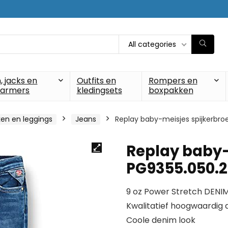
All categories
, jacks en
Outfits en
Rompers en
armers
kledingsets
boxpakken
en en leggings
Jeans
Replay baby-meisjes spijkerbro
Replay baby-
PG9355.050.2
9 oz Power Stretch DENI
Kwalitatief hoogwaardig
Coole denim look