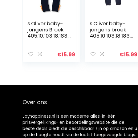
s.Oliver baby-
s.Oliver baby-
jongens Broek
jongens broek
405.10.103.18.183.
405.10.103.18.183.
2060140
2060137
€
15.99
€
15.99
Over ons
Joyhappiness.nl is een moderne alles-in-één
prijsvergelijkings- en beoordelingswebsite die de
beste deals biedt die beschikbaar zijn op amazon en u
op de hoogte houdt via de laatst toegevoegde blogs.