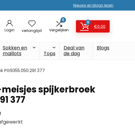
Nieuws en blogs lezen
0
0
€
0.00
Login
Vergelijken
verlanglijst
Sokken en
Deal van
Blogs
maillots
Tops
de dag
ek PG9355.050.291 377
meisjes spijkerbroek
91 377
M
 afgewerkt