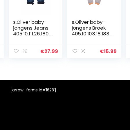
s.Oliver baby-
s.Oliver baby-
jongens Jeans
jongens Broek
405.10.111.26.180.2
405.10.103.18.183.
106611
2060139
€
27.99
€
15.99
[arrow_forms id=’1628′]