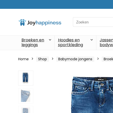
Search
for:
Broeken en
Hoodies en
Jassen
leggings
sportkleding
bodyw
Home
Shop
Babymode jongens
Broek