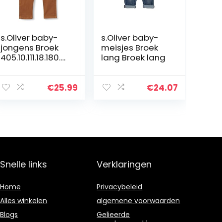
s.Oliver baby-
s.Oliver baby-
jongens Broek
meisjes Broek
405.10.111.18.180.21
lang Broek lang
07014
€
25.99
€
24.07
Snelle links
Verklaringen
Home
Privacybeleid
Alles winkelen
algemene voorwaarden
Blogs
Gelieerde