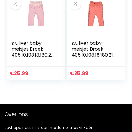
s.Oliver baby-
s.Oliver baby-
meisjes Broek
meisjes Broek
405.10.103.18.180.20
405.10.108.18.180.210
60411
1933
€
25.99
€
25.99
Over ons
Joyhappiness.nl is een moderne alles-in-één