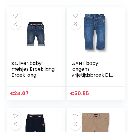
s.Oliver baby-
GANT baby-
meisjes Broek lang
jongens
Broek lang
vrijetijdsbroek D1.
ORIGINAL SHIELD
BABY DENIM
€
24.07
€
50.85