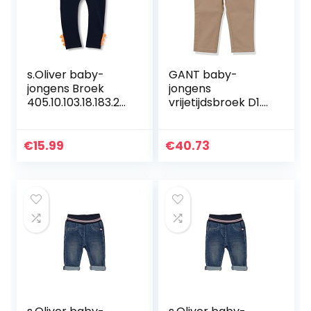
s.Oliver baby-
GANT baby-
jongens Broek
jongens
405.10.103.18.183.20
vrijetijdsbroek D1.
60140
CHINO PANTS
€
15.99
€
40.73