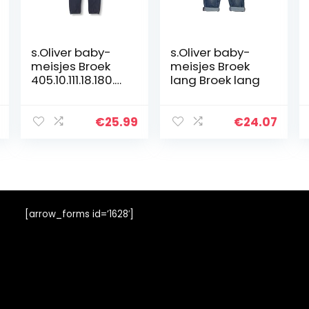
s.Oliver baby-
s.Oliver baby-
meisjes Broek
meisjes Broek
405.10.111.18.180.21
lang Broek lang
07524
€
25.99
€
24.07
[arrow_forms id=’1628′]