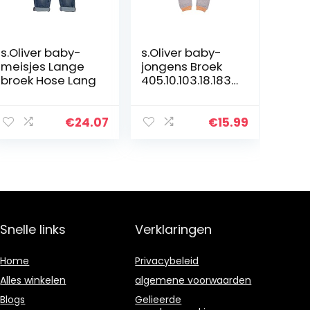
s.Oliver baby-
s.Oliver baby-
meisjes Lange
jongens Broek
broek Hose Lang
405.10.103.18.183.
2060139
€
24.07
€
15.99
Snelle links
Verklaringen
Home
Privacybeleid
Alles winkelen
algemene voorwaarden
Blogs
Gelieerde