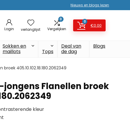
Nieuws en blogs lezen
0
0
€
0.00
Login
Vergelijken
verlanglijst
Sokken en
Deal van
Blogs
maillots
Tops
de dag
en broek 405.10.102.18.180.2062349
y-jongens Flanellen broek
.180.2062349
contrasterende kleur
nt