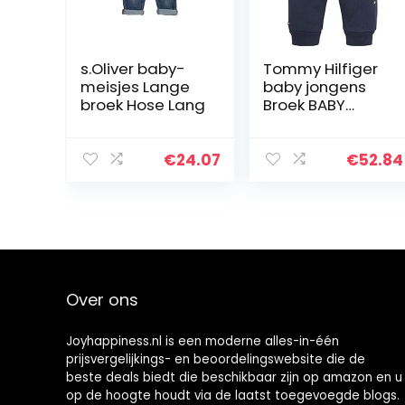
s.Oliver baby-
Tommy Hilfiger
meisjes Lange
baby jongens
broek Hose Lang
Broek BABY
ESSENTIAL
SWEATPANTS
€
24.07
€
52.84
Over ons
Joyhappiness.nl is een moderne alles-in-één
prijsvergelijkings- en beoordelingswebsite die de
beste deals biedt die beschikbaar zijn op amazon en u
op de hoogte houdt via de laatst toegevoegde blogs.