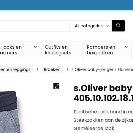
All categories
, jacks en
Outfits en
Rompers en
armers
kledingsets
boxpakken
en en leggings
Broeken
s.Oliver baby-jongens Flanell
s.Oliver bab
405.10.102.18
Elastische tailleband in 
Steekzakken aan de zijka
Gemêleerde look