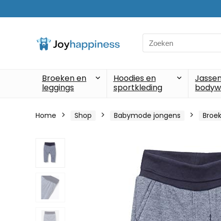
Search
for:
Broeken en
Hoodies en
Jassen
leggings
sportkleding
bodyw
Home
Shop
Babymode jongens
Broek