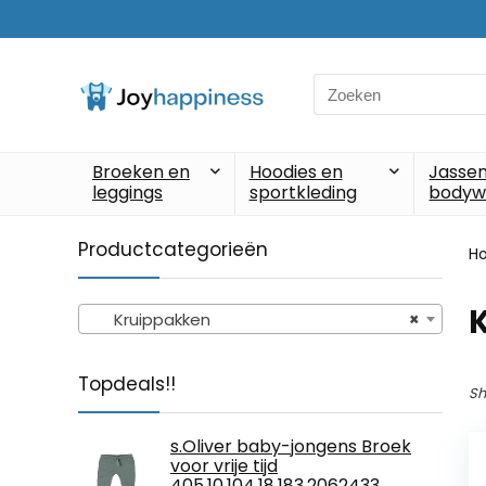
Search
for:
Broeken en
Hoodies en
Jassen
leggings
sportkleding
bodyw
Productcategorieën
H
Kruippakken
×
Topdeals!!
Sh
s.Oliver baby-jongens Broek
voor vrije tijd
405.10.104.18.183.2062433