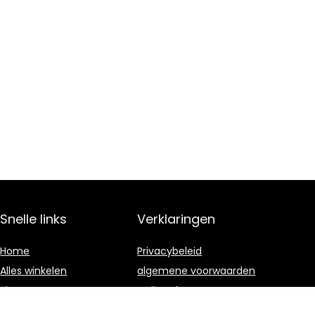
Snelle links
Verklaringen
Home
Privacybeleid
Alles winkelen
algemene voorwaarden
Blogs
Gelieerde
openbaarmaking
Overzicht