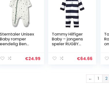
Sterntaler Unisex
Tommy Hilfiger
To
Baby romper
Baby – jongens
R
eendelig Ben
speler RUGBY
on
romperbroek,
COVERALL L/S
ecru (908), 50 cm
€
24.99
€
64.66
←
1
2