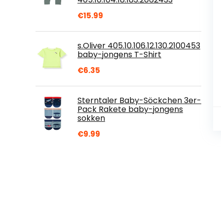
€
15.99
s.Oliver 405.10.106.12.130.2100453
baby-jongens T-Shirt
€
6.35
Sterntaler Baby-Söckchen 3er-
Pack Rakete baby-jongens
sokken
€
9.99