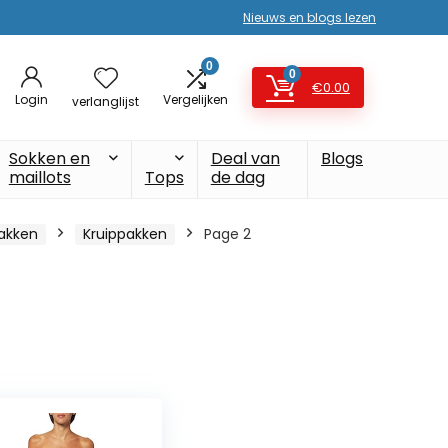
Nieuws en blogs lezen
0
0
€
0.00
Login
Vergelijken
verlanglijst
Sokken en
Deal van
Blogs
maillots
Tops
de dag
akken
Kruippakken
Page 2