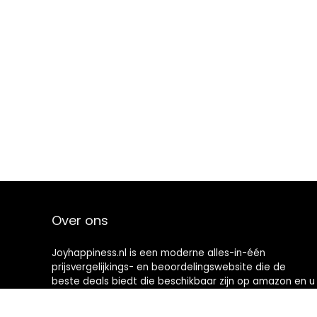
Over ons
Joyhappiness.nl is een moderne alles-in-één
prijsvergelijkings- en beoordelingswebsite die de
beste deals biedt die beschikbaar zijn op amazon en u
op de hoogte houdt via de laatst toegevoegde blogs.
Alle afbeeldingen zijn auteursrechtelijk beschermd