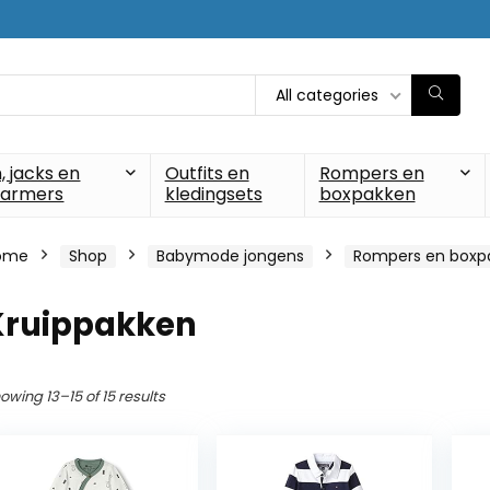
All categories
, jacks en
Outfits en
Rompers en
armers
kledingsets
boxpakken
ome
Shop
Babymode jongens
Rompers en boxp
Kruippakken
owing 13–15 of 15 results