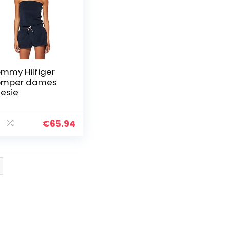
mmy Hilfiger
omper dames
esie
€
65.94