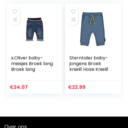
s.Oliver baby-
Sterntaler baby-
meisjes Broek lang
jongens Broek
Broek lang
knieli1 Hose Knieli1
€
24.07
€
22.99
Over ons