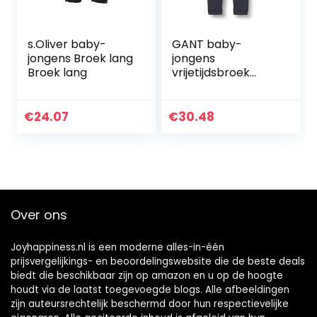
s.Oliver baby-
GANT baby-
jongens Broek lang
jongens
Broek lang
vrijetijdsbroek
LOCK-UP ORGANIC
COTTON PANTS
€
24.07
€
30.48
Over ons
Joyhappiness.nl is een moderne alles-in-één
prijsvergelijkings- en beoordelingswebsite die de beste deals
biedt die beschikbaar zijn op amazon en u op de hoogte
houdt via de laatst toegevoegde blogs. Alle afbeeldingen
zijn auteursrechtelijk beschermd door hun respectievelijke