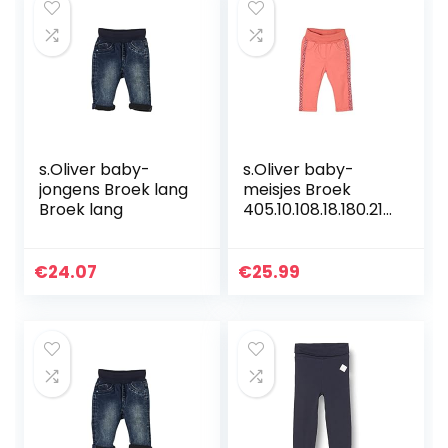
s.Oliver baby-
s.Oliver baby-
jongens Broek lang
meisjes Broek
Broek lang
405.10.108.18.180.210
1933
€
24.07
€
25.99