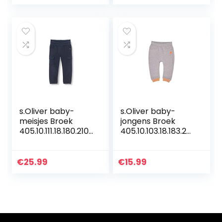
s.Oliver baby-
s.Oliver baby-
meisjes Broek
jongens Broek
405.10.111.18.180.2107
405.10.103.18.183.20
524
60139
€
25.99
€
15.99