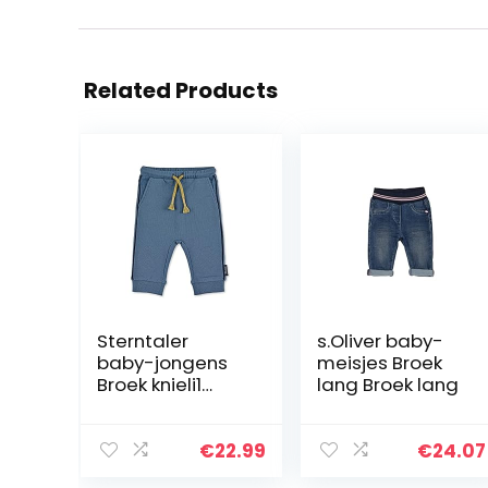
Related Products
Sterntaler
s.Oliver baby-
baby-jongens
meisjes Broek
Broek knieli1
lang Broek lang
Hose Knieli1
€
22.99
€
24.07