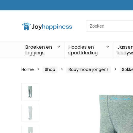
Search
for:
Broeken en
Hoodies en
Jassen
leggings
sportkleding
bodyw
Home
Shop
Babymode jongens
Sokke