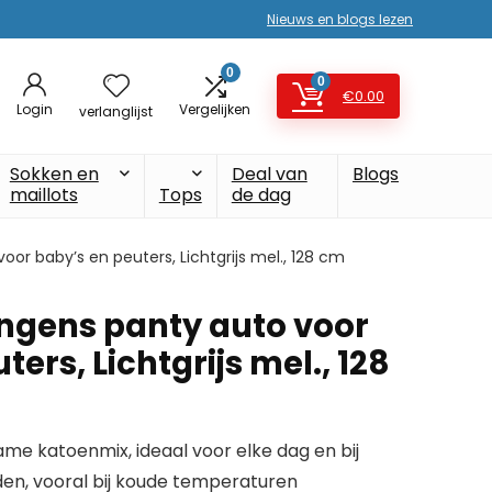
Nieuws en blogs lezen
0
0
€
0.00
Login
Vergelijken
verlanglijst
Sokken en
Deal van
Blogs
maillots
Tops
de dag
oor baby’s en peuters, Lichtgrijs mel., 128 cm
ongens panty auto voor
ers, Lichtgrijs mel., 128
e katoenmix, ideaal voor elke dag en bij
en, vooral bij koude temperaturen