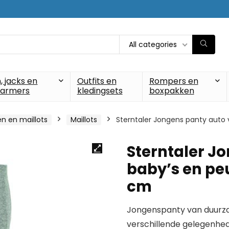
All categories
, jacks en
Outfits en
Rompers en
armers
kledingsets
boxpakken
n en maillots
Maillots
Sterntaler Jongens panty auto v
Sterntaler J
baby’s en peut
cm
Jongenspanty van duurzam
verschillende gelegenhed