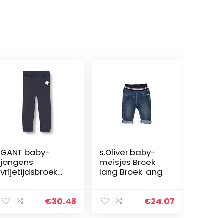
GANT baby-
s.Oliver baby-
jongens
meisjes Broek
vrijetijdsbroek
lang Broek lang
LOCK-UP
ORGANIC
COTTON PANTS
€
30.48
€
24.07