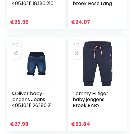
405.10.111.18.180.2107
broek Hose Lang
524
€
25.99
€
24.07
s.Oliver baby-
Tommy Hilfiger
jongens Jeans
baby jongens
405.10.111.26.180.210
Broek BABY
6611
ESSENTIAL
SWEATPANTS
€
27.99
€
52.84