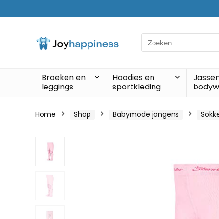
Search
for:
Broeken en
Hoodies en
Jassen
leggings
sportkleding
bodyw
Home
Shop
Babymode jongens
Sokke