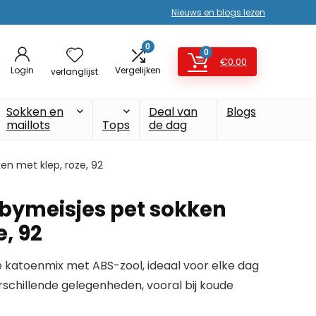
Nieuws en blogs lezen
0
0
€
0.00
Login
Vergelijken
verlanglijst
Sokken en
Deal van
Blogs
maillots
Tops
de dag
en met klep, roze, 92
abymeisjes pet sokken
e, 92
 katoenmix met ABS-zool, ideaal voor elke dag
rschillende gelegenheden, vooral bij koude