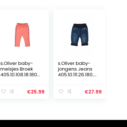
s.Oliver baby-
s.Oliver baby-
meisjes Broek
jongens Jeans
405.10.108.18.180.
405.10.111.26.180.2
2101933
106611
€
25.99
€
27.99