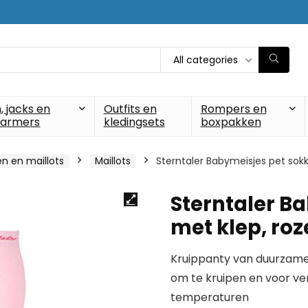
All categories
, jacks en
Outfits en
Rompers en
armers
kledingsets
boxpakken
n en maillots
Maillots
Sterntaler Babymeisjes pet sokk
Sterntaler B
met klep, roz
Kruippanty van duurzame
om te kruipen en voor ve
temperaturen