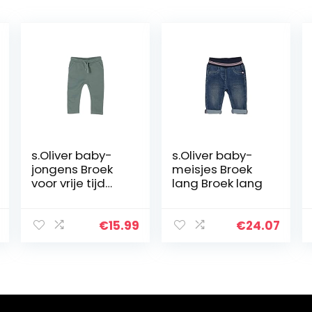
s.Oliver baby-
s.Oliver baby-
jongens Broek
meisjes Broek
voor vrije tijd
lang Broek lang
405.10.104.18.183.
2062433
€
15.99
€
24.07