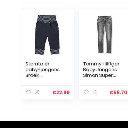
Sterntaler
Tommy Hilfiger
baby-jongens
Baby Jongens
Broek,
Simon Super
gestreepte
Skinny-Mchbstr
tailleband Hose
Broek
Ringelbund
€
22.99
€
58.70