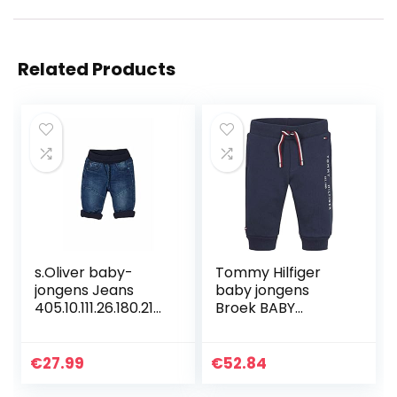
Related Products
s.Oliver baby-
Tommy Hilfiger
jongens Jeans
baby jongens
405.10.111.26.180.210
Broek BABY
6611
ESSENTIAL
SWEATPANTS
€
27.99
€
52.84