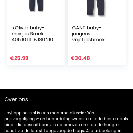
s.Oliver baby-
GANT baby-
meisjes Broek
jongens
405.10.111.18.180.2107
vrijetijdsbroek
524
LOCK-UP ORGANIC
COTTON PANTS
€
25.99
€
30.48
Over ons
Joyhappiness.nl is een moderne alles-in-één
prijsvergelijkings- en beoordelingswebsite die de beste deals
biedt die beschikbaar zijn op amazon en u op de hoogte
houdt via de laatst toegevoegde blogs. Alle afbeeldingen