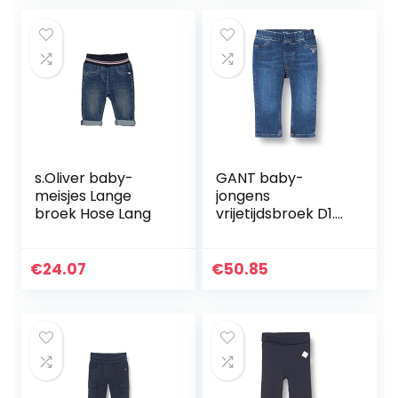
s.Oliver baby-
GANT baby-
meisjes Lange
jongens
broek Hose Lang
vrijetijdsbroek D1.
ORIGINAL SHIELD
BABY DENIM
€
24.07
€
50.85