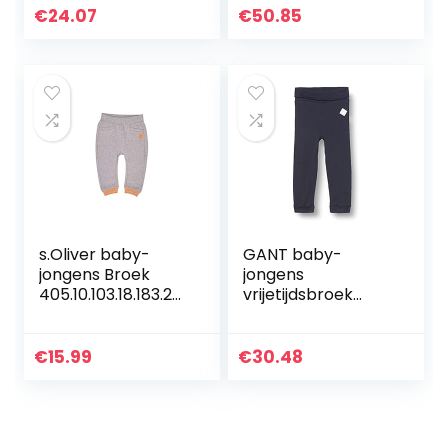
€
24.07
€
50.85
s.Oliver baby-
GANT baby-
jongens Broek
jongens
405.10.103.18.183.20
vrijetijdsbroek
60139
LOCK-UP ORGANIC
COTTON PANTS
€
15.99
€
30.48