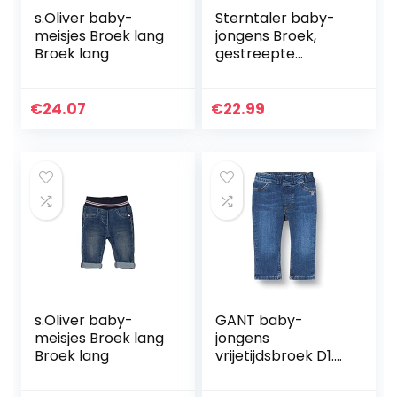
s.Oliver baby-
Sterntaler baby-
meisjes Broek lang
jongens Broek,
Broek lang
gestreepte
tailleband Hose
Ringelbund
€
24.07
€
22.99
s.Oliver baby-
GANT baby-
meisjes Broek lang
jongens
Broek lang
vrijetijdsbroek D1.
ORIGINAL SHIELD
BABY DENIM