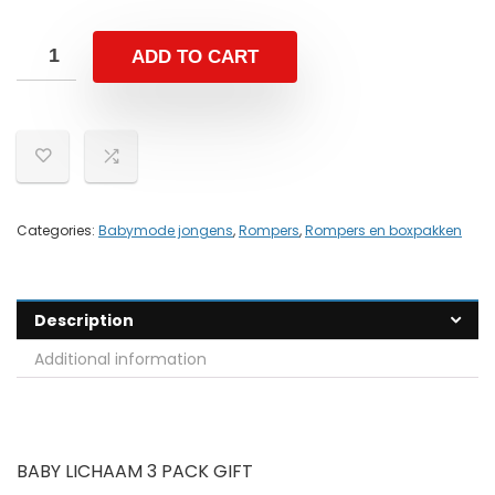
ADD TO CART
Categories:
Babymode jongens
,
Rompers
,
Rompers en boxpakken
Description
Additional information
BABY LICHAAM 3 PACK GIFT