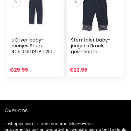
s.Oliver baby-
Sterntaler baby-
meisjes Broek
jongens Broek,
405.10.111.18.180.2107
gestreepte
524
tailleband Hose
Ringelbund
€
25.99
€
22.99
Over ons
Joyhappiness.nl is een moderne alles-in-één
prijsvergelijkings- en beoordelingswebsite die de beste deals