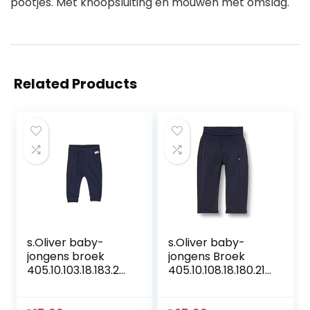
pootjes. Met knoopsluiting en mouwen met omslag.
Related Products
s.Oliver baby-
s.Oliver baby-
jongens broek
jongens Broek
405.10.103.18.183.20
405.10.108.18.180.210
60137
1889