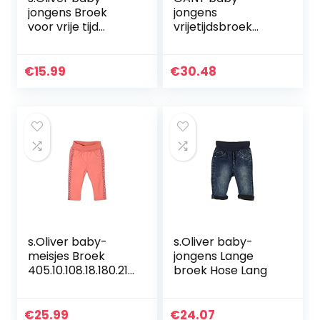
jongens Broek
jongens
voor vrije tijd
vrijetijdsbroek
405.10.104.18.183.20
LOCK-UP ORGANIC
62433
COTTON PANTS
€
15.99
€
30.48
s.Oliver baby-
s.Oliver baby-
meisjes Broek
jongens Lange
405.10.108.18.180.210
broek Hose Lang
1933
€
25.99
€
24.07