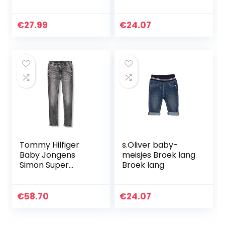
6611
€
27.99
€
24.07
Tommy Hilfiger
s.Oliver baby-
Baby Jongens
meisjes Broek lang
Simon Super
Broek lang
Skinny-Mchbstr
Broek
€
58.70
€
24.07