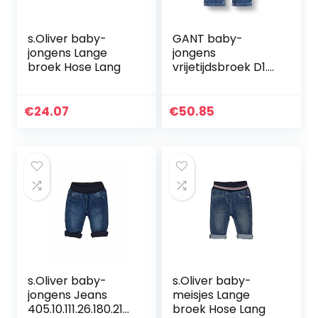
s.Oliver baby-
GANT baby-
jongens Lange
jongens
broek Hose Lang
vrijetijdsbroek D1.
ORIGINAL SHIELD
BABY DENIM
€
24.07
€
50.85
s.Oliver baby-
s.Oliver baby-
jongens Jeans
meisjes Lange
405.10.111.26.180.210
broek Hose Lang