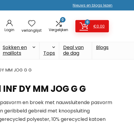
Nieuws en blogs lezen
0
0
€
0.00
Login
Vergelijken
verlanglijst
Sokken en
Deal van
Blogs
maillots
Tops
de dag
 DY MM JOG G G
 INF DY MM JOG G G
e pasvorm en broek met nauwsluitende pasvorm
an geribbeld gebreid met knoopsluiting
gerecycled polyester, 10% gerecycled katoen