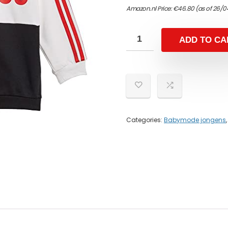
Amazon.nl Price:
€
46.80
(as of 26/0
ADD TO CA
Categories:
Babymode jongens