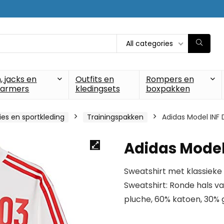
All categories
, jacks en
Outfits en
Rompers en
armers
kledingsets
boxpakken
es en sportkleding
Trainingspakken
Adidas Model INF
Adidas Model
Sweatshirt met klassiek
Sweatshirt: Ronde hals v
pluche, 60% katoen, 30% 