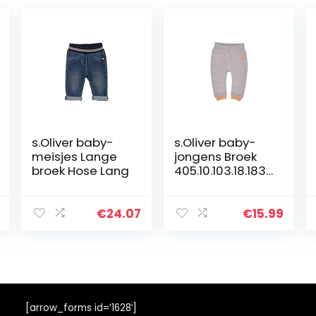
s.Oliver baby-
s.Oliver baby-
meisjes Lange
jongens Broek
broek Hose Lang
405.10.103.18.183.
2060139
€
24.07
€
15.99
[arrow_forms id=’1628′]