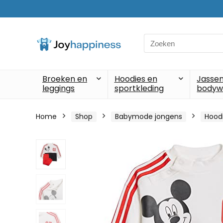
Search
for:
Broeken en
Hoodies en
Jassen
leggings
sportkleding
bodyw
Home
Shop
Babymode jongens
Hoodi