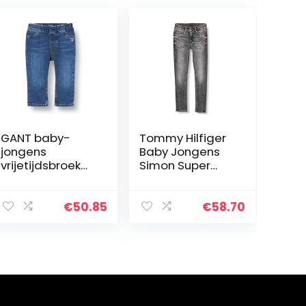
GANT baby-
Tommy Hilfiger
jongens
Baby Jongens
vrijetijdsbroek
Simon Super
D1. ORIGINAL
Skinny-Mchbstr
SHIELD BABY
Broek
DENIM
€
50.85
€
58.70