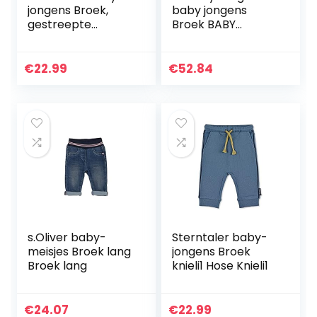
jongens Broek,
baby jongens
gestreepte
Broek BABY
tailleband Hose
ESSENTIAL
Ringelbund
SWEATPANTS
€
22.99
€
52.84
s.Oliver baby-
Sterntaler baby-
meisjes Broek lang
jongens Broek
Broek lang
knieli1 Hose Knieli1
€
24.07
€
22.99