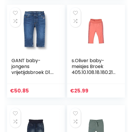
GANT baby-
s.Oliver baby-
jongens
meisjes Broek
vrijetijdsbroek D1.
405.10.108.18.180.210
ORIGINAL SHIELD
1933
BABY DENIM
€
50.85
€
25.99