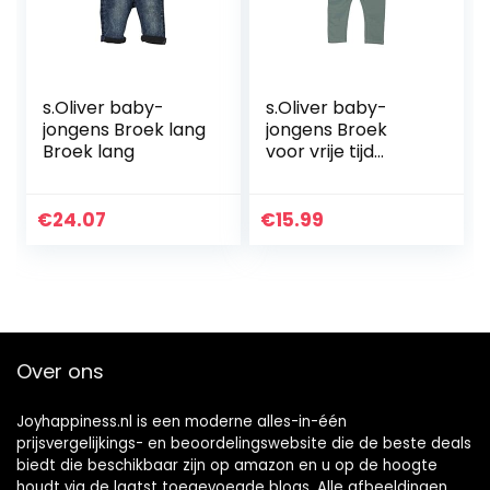
s.Oliver baby-
s.Oliver baby-
jongens Broek lang
jongens Broek
Broek lang
voor vrije tijd
405.10.104.18.183.20
62433
€
24.07
€
15.99
Over ons
Joyhappiness.nl is een moderne alles-in-één
prijsvergelijkings- en beoordelingswebsite die de beste deals
biedt die beschikbaar zijn op amazon en u op de hoogte
houdt via de laatst toegevoegde blogs. Alle afbeeldingen