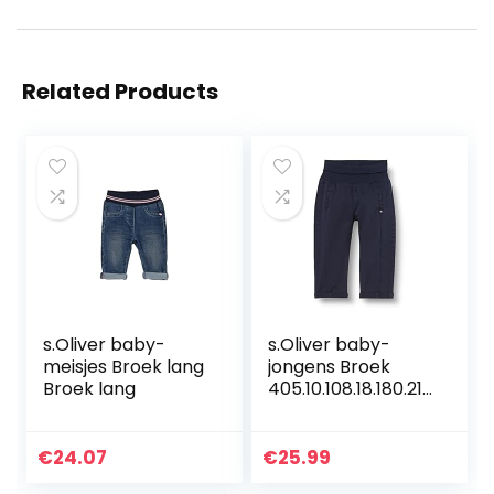
Related Products
s.Oliver baby-
s.Oliver baby-
meisjes Broek lang
jongens Broek
Broek lang
405.10.108.18.180.210
1889
€
24.07
€
25.99