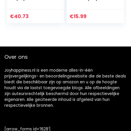
CHINO PANTS
405.10.104.18.183.20
62433
€
40.73
€
15.99
Over ons
Joyhappiness.nl is een moderne alles-in-één
prijsvergelijkings- en beoordelingswebsite die de beste deals
biedt die beschikbaar zijn op amazon en u op de hoogte
houdt via de laatst toegevoegde blogs. Alle afbeeldingen
zijn auteursrechtelijk beschermd door hun respectievelijke
eigenaren. Alle geciteerde inhoud is afgeleid van hun
respectievelijke bronnen.
[arrow_forms id=’1628′]