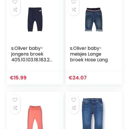
s.Oliver baby-
s.Oliver baby-
jongens broek
meisjes Lange
405.10.103.18.183.20
broek Hose Lang
60137
€
15.99
€
24.07