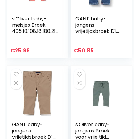
s.Oliver baby-
GANT baby-
meisjes Broek
jongens
405.10.108.18.180.210
vrijetijdsbroek D1.
1933
ORIGINAL SHIELD
BABY DENIM
€
25.99
€
50.85
GANT baby-
s.Oliver baby-
jongens
jongens Broek
vrijetijdsbroek D1.
voor vrije tijd