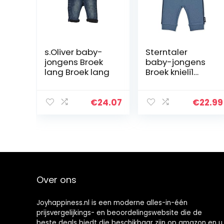
s.Oliver baby-
Sterntaler
jongens Broek
baby-jongens
lang Broek lang
Broek knieli1
Hose Knieli1
€
24.07
€
22.99
Over ons
Joyhappiness.nl is een moderne alles-in-één
prijsvergelijkings- en beoordelingswebsite die de
beste deals biedt die beschikbaar zijn op amazon en u