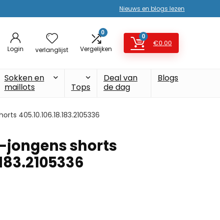
Nieuws en blogs lezen
0
0
€
0.00
Login
Vergelijken
verlanglijst
Sokken en
Deal van
Blogs
maillots
Tops
de dag
orts 405.10.106.18.183.2105336
y-jongens shorts
.183.2105336