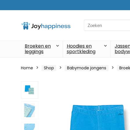
Search
for:
Broeken en
Hoodies en
Jassen
leggings
sportkleding
bodyw
Home
Shop
Babymode jongens
Broek