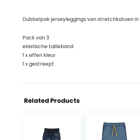
Dubbelpak jerseyleggings van stretchkatoen in
Pack van 3
elastische tailleband
1 x effen kleur
1 x gestreept
Related Products