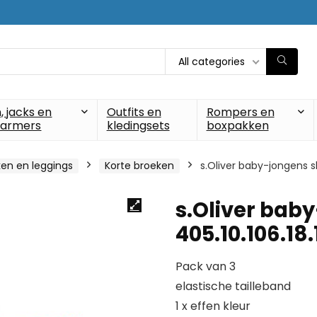
All categories
, jacks en
Outfits en
Rompers en
armers
kledingsets
boxpakken
en en leggings
Korte broeken
s.Oliver baby-jongens sh
s.Oliver bab
405.10.106.18
Pack van 3
elastische tailleband
1 x effen kleur