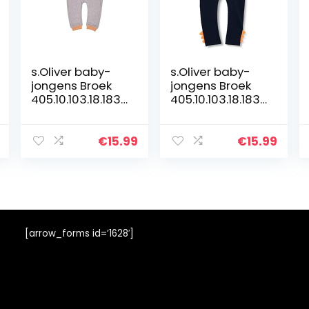
s.Oliver baby-
s.Oliver baby-
jongens Broek
jongens Broek
405.10.103.18.183.
405.10.103.18.183.
2060139
2060140
€
15.99
€
15.99
[arrow_forms id=’1628′]