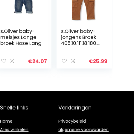
s.Oliver baby-
s.Oliver baby-
meisjes Lange
jongens Broek
broek Hose Lang
405.10.111.18.180.21
07014
€
24.07
€
25.99
Snelle links
Verklaringen
Home
Privacybeleid
Alles winkelen
algemene voorwaarden