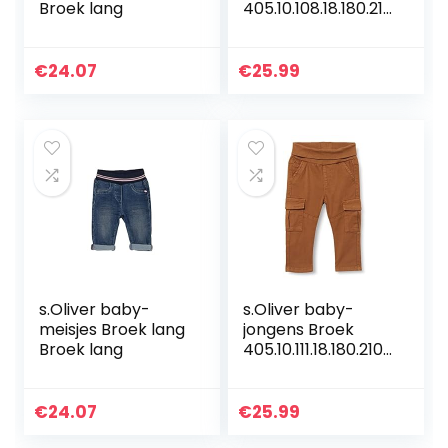
Broek lang
405.10.108.18.180.210
1933
€
24.07
€
25.99
s.Oliver baby-
s.Oliver baby-
meisjes Broek lang
jongens Broek
Broek lang
405.10.111.18.180.2107
014
€
24.07
€
25.99