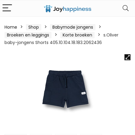
Home
Shop
Babymode jongens
Broeken en leggings
Korte broeken
s.Oliver
baby-jongens Shorts 405.10.104.18.183.2062436