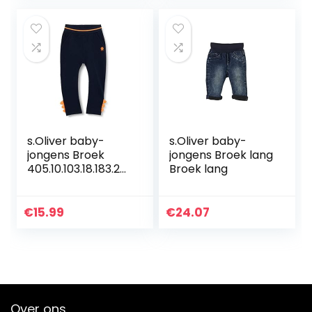
s.Oliver baby-
s.Oliver baby-
jongens Broek
jongens Broek lang
405.10.103.18.183.20
Broek lang
60140
€
15.99
€
24.07
Over ons