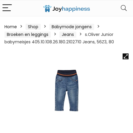
Home
Shop
Babymode jongens
Broeken en leggings
Jeans
s.Oliver Junior
babymeisjes 405.10.108.26.180.2102710 Jeans, 56Z3, 80