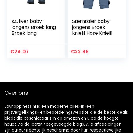
s.Oliver baby-
Sterntaler baby-
jongens Broek lang
jongens Broek
Broek lang
knieli1 Hose Knieli1
€
24.07
€
22.99
Over ons
Joyhappiness.nl is een moderne alles-in-één
prijsvergelijkings- en beoordelingswebsite die de beste deals
biedt die beschikbaar zijn op amazon en u op de hoogte
houdt via de laatst toegevoegde blogs. Alle afbeeldingen
zijn auteursrechtelijk beschermd door hun respectievelijke