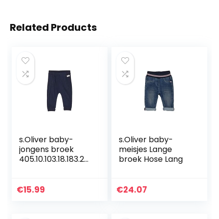
Related Products
s.Oliver baby-
s.Oliver baby-
jongens broek
meisjes Lange
405.10.103.18.183.20
broek Hose Lang
60137
€
15.99
€
24.07