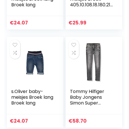
Broek lang
405.10.108.18.180.210
1933
€
24.07
€
25.99
s.Oliver baby-
Tommy Hilfiger
meisjes Broek lang
Baby Jongens
Broek lang
Simon Super
Skinny-Mchbstr
Broek
€
24.07
€
58.70