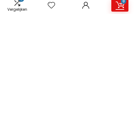
0
€
40.66
Vergelijken
s.Oliver 405.10.011.13.130.2062143 baby-
jongens Polo
€
15.87
Sterntaler 2601731 baby-jongens
rompertje
€
37.06
Sterntaler Strumpfhose Waschbär
jongens Hosiery
€
12.99