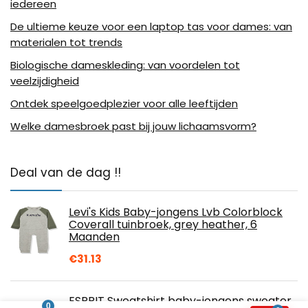
iedereen
De ultieme keuze voor een laptop tas voor dames: van
materialen tot trends
Biologische dameskleding: van voordelen tot
veelzijdigheid
Ontdek speelgoedplezier voor alle leeftijden
Welke damesbroek past bij jouw lichaamsvorm?
Deal van de dag !!
Levi's Kids Baby-jongens Lvb Colorblock
Coverall tuinbroek, grey heather, 6
Maanden
€
31.13
ESPRIT Sweatshirt baby-jongens sweater
0