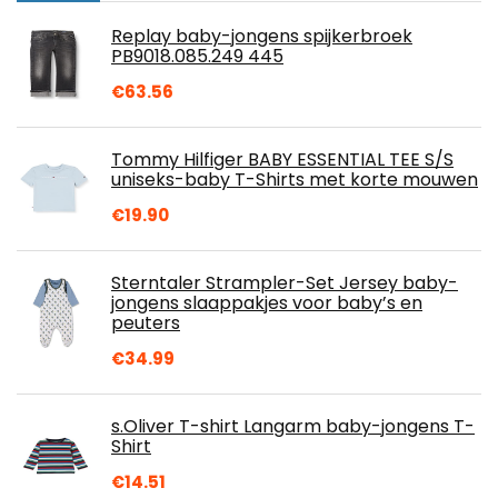
Replay baby-jongens spijkerbroek
PB9018.085.249 445
€
63.56
Tommy Hilfiger BABY ESSENTIAL TEE S/S
uniseks-baby T-Shirts met korte mouwen
€
19.90
Sterntaler Strampler-Set Jersey baby-
jongens slaappakjes voor baby’s en
peuters
€
34.99
s.Oliver T-shirt Langarm baby-jongens T-
Shirt
€
14.51