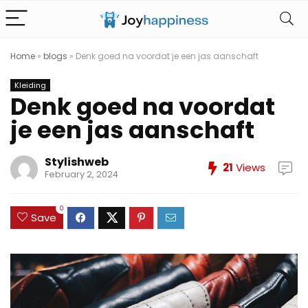
Home
»
blogs
»
Denk goed na voordat je een jas aanschaft
Kleiding
Denk goed na voordat
je een jas aanschaft
Stylishweb
21
Views
February 2, 2024
0
Save