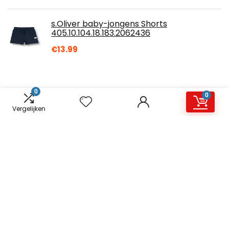
s.Oliver baby-jongens Shorts
405.10.104.18.183.2062436
€
13.99
0
0
Vergelijken
Over ons
Joyhappiness.nl is een moderne alles-in-één
prijsvergelijkings- en beoordelingswebsite die de beste deals
biedt die beschikbaar zijn op amazon en u op de hoogte
houdt via de laatst toegevoegde blogs. Alle afbeeldingen
zijn auteursrechtelijk beschermd door hun respectievelijke
eigenaren. Alle geciteerde inhoud is afgeleid van hun
respectievelijke bronnen.